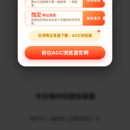
信息检索
聚合主流搜索引擎一键搜索，一屏查
看。
国外访问国内网站 用
国外访问国内视频 用
指定
UNBLOCKCN
UNBLOCKCN
网址搜索
线索查找
搜索指定网站包含某个关键词的所有页
面。
应用商店直接下载：ACC浏览器
前往ACC浏览器官网
国外访问国内音乐 用
UNBLOCKCN
专业海外回国加速器
海外华人一健回国 让您离家更近一步