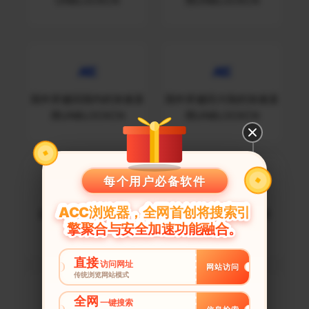
UNBLOCKCN
用UNBLOCKCN
国外穿越回国内的加速器
国外穿越回大陆的加速器
用UNBLOCKCN
用UNBLOCKCN
每个用户必备软件
ACC浏览器，全网首创将搜索引
国外访问国内游戏 用
国外访问国内直播 用
擎聚合与安全加速功能融合。
UNBLOCKCN
UNBLOCKCN
直接
访问网址
网站访问
传统浏览网站模式
全网
一键搜索