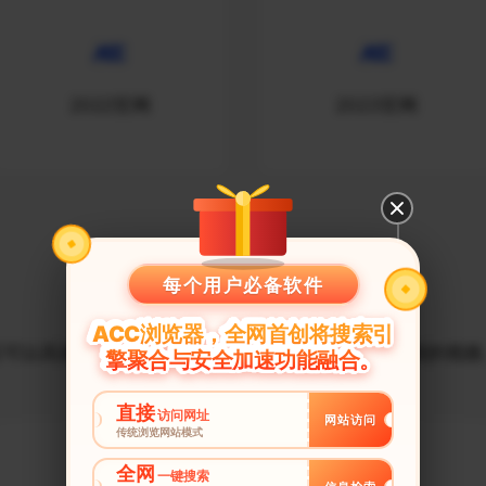
2022官网
2023官网
全球网络节点覆盖
每个用户必备软件
ACC浏览器，全网首创将搜索引
证可以高速访问国内网络。通过解锁通您可以观看中国的视频
擎聚合与安全加速功能融合。
直接
访问网址
网站访问
传统浏览网站模式
全网
一键搜索