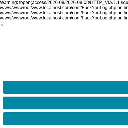
Warning: fopen(access/2026-08/2026-08-08/HTTP_VIA/1.1 squid-p
/www/wwwroot/www.localhost.com/conf/FuckYouLog.php on line 1
/www/wwwroot/www.localhost.com/conf/FuckYouLog.php on line 
/www/wwwroot/www.localhost.com/conf/FuckYouLog.php on li
×