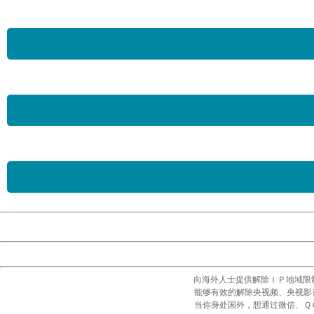
向海外人士提供解除ＩＰ地域限
能够有效的解除央视频、央视影
当你身处国外，想通过微信、Ｑ