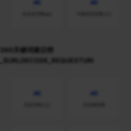
全历史官网app
中国历史官网入口
360关键词建议榜
_$URLDECODE_REQUESTURI
历史官网入口
历史网官网