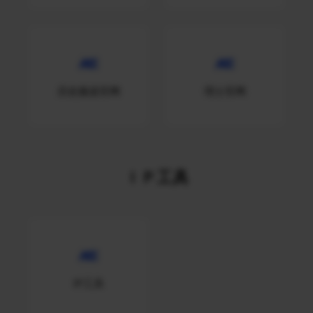
历史频道官网
理士官网
ＩＰ工具
IP工具