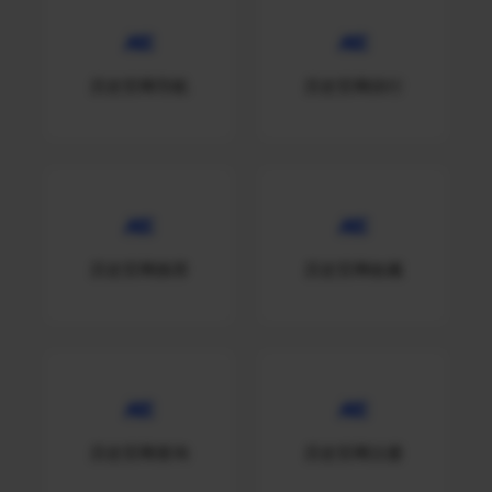
历史官网导航
历史官网排行
历史官网推荐
历史官网收藏
历史官网查询
历史官网注册