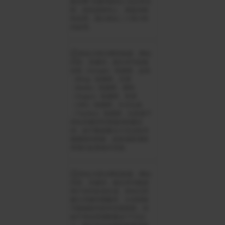
版官网”关键词权利人无任何关
联，若您是权利人，请提供权
利证明，我们将在二十四小时
内处理。
②本站大部分网页标题，网站
内容，关键词，描文本均采集
谷歌（Google）热搜榜，必应
（Bing）热搜榜，百度
（Baidu）热搜榜，搜狗
（Sogou）热搜榜，奇虎
（360）热搜榜，今日头条
（Toutiao）热搜榜，以及基于
本站关键词百度返回的建议
词，由于数据量太大无法技术
规避权利风险，如有侵权请联
系我们处置相关页面。
③本站大部分网页标题，网站
内容，关键词，描文本均根据
用户访问自动生成，本站已经
建立关键词屏蔽库，主动排除
可能侵权内容并定期更新，但
由于本站页面数量达1个亿以