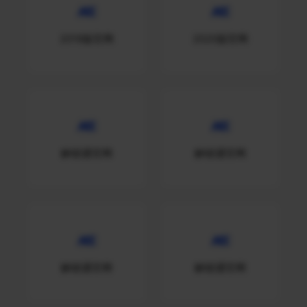
2019版官网
2020版官网
解锁通官网
解锁通官网
解锁通官网
解锁通官网