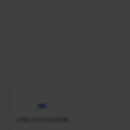
UNBLOCKYOUKU官网