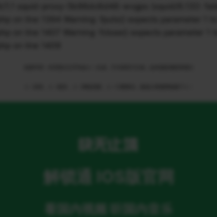
1 squid-proxy-5b96dc6d46-wvgps (squid/6.13)): failed 
n line 1394 Warning: fputs() expects parameter 1 to 
n line 1407 Warning: fclose() expects parameter 1 to
p on line 1409
免责申明：本页部分文字均由ＡＩ生成，不代表官方立场，如有侵权请联系我们
ＡＩ语音，ＡＩ配音，ＡＩ网络回国，ＡＩ引擎算法，就选大香蕉网络旗下ＡＩ
解锁通 IOS版官网
看国内视频 听国内音乐