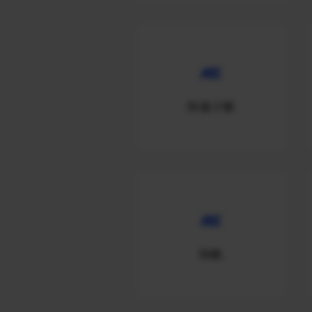
快速小猴
快帆