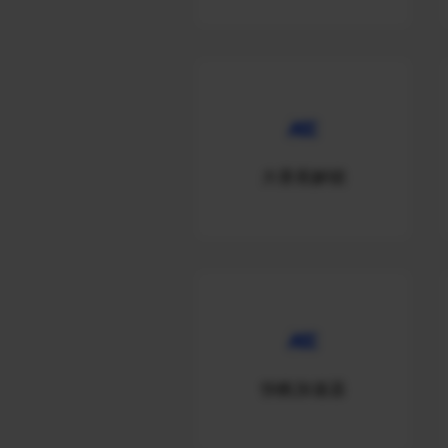
大香蕉解锁
快帆加速器