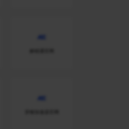
解锁通官网
穿梭加速器官网