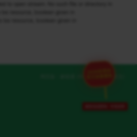
to open stream: No such file or directory in
be resource, boolean given in
 be resource, boolean given in
2026世界杯
网页版
解锁通 (中文)
解锁通 (英文)
官方加速通道
解除地域限制 · 专项保障