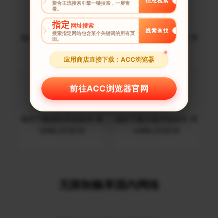
信息检索
聚合主流搜索引擎一键搜索，一屏查
看。
指定
网址搜索
线索查找
搜索指定网站包含某个关键词的所有页
海外下载大陆电脑软件 用
海外下载中国手机软件 用
面。
UNBLOCKCN
UNBLOCKCN
应用商店直接下载：ACC浏览器
前往ACC浏览器官网
海外下载国内手机软件 用
海外下载大陆手机软件 用
UNBLOCKCN
UNBLOCKCN
无限制畅享国内网络