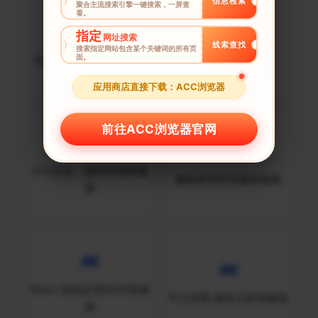
信息检索
聚合主流搜索引擎一键搜索，一屏查
看。
指定
网址搜索
线索查找
搜索指定网站包含某个关键词的所有页
面。
Xbox-NBA 2k20加速器
The Isle加速器
应用商店直接下载：ACC浏览器
前往ACC浏览器官网
小小合金：虚拟帝国加速
魔兽世界怀旧服加速器
器
Xbox-实况足球2020加速
中土世界:战争之影加速器
器