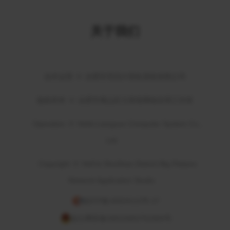
关于我们
合作运营 © 合肥市亮讯计算机系统有限公司
版权所有 © 合肥市蜀山区大香蕉网络应用工作室
Operation © Hefei Liangxun Computer System Co.,
Ltd.
Copyright © HeFei ShuShan District Big Platano
Network Application Studio.
皖ICP备16024112号-17
皖公网安备34010402701904号