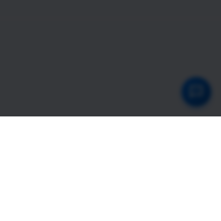
向海外人士提供解除ＩＰ地域限制服务，海外人士下载安装软件并支付软
件服务费后，可实现从海外访问使用国内视频、音乐、直播等网站或ＡＰ
Ｐ。
能够有效的解除央视频、央视影音、咪咕视频、抖音、腾讯视频、爱奇
艺、优酷视频、ＱＱ音乐、网易云音乐、酷狗音乐、酷我音乐等地域限制
服务。
当你身处国外，想通过微信、ＱＱ与家人视频通话，语音通话，由于跨国
网络问题导致你无法正常呼叫和接听，有了本软件就可以帮助你呼叫和接
听。
免责申明：
①本站展示的“解锁通 IOS版官网”关键词来自公开搜索数据非本站内容，本
站与“解锁通 IOS版官网”关键词权利人无任何关联，若您是权利人，请提供
权利证明，我们将在二十四小时内处理。
②本站大部分网页标题，网站内容，关键词，描文本均采集谷歌
（Google）热搜榜，必应（Bing）热搜榜，百度（Baidu）热搜榜，搜狗
（Sogou）热搜榜，奇虎（360）热搜榜，今日头条（Toutiao）热搜榜，
以及基于本站关键词百度返回的建议词，由于数据量太大无法技术规避权
利风险，如有侵权请联系我们处置相关页面。
③本站大部分网页标题，网站内容，关键词，描文本均根据用户访问自动
生成，本站已经建立关键词屏蔽库，主动排除可能侵权内容并定期更新，
但由于本站页面数量达1个亿以上，所以无法全面的核查排除风险，如有侵
权请联系我们处置相关页面。
④当前URL为：https://http://www.jiesuotong.mobi/用大陆
VPN（DaluVpn）从海外上中国网络_2020.html（基于ＡＩ自动生成）。
Linux VM-4-3-centos 4.18.0-492.el8.x86_64 #1 SMP Tue May 9
17:56:55 UTC 2023 x86_64