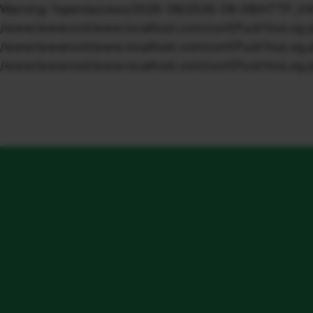
Warning: fopen(access/2026-08/2026-08-08/HTTP_VIA/1.
/www/wwwroot/www.localhost.com/conf/FuckYouLog.php o
/www/wwwroot/www.localhost.com/conf/FuckYouLog.php o
/www/wwwroot/www.localhost.com/conf/FuckYouLog.ph