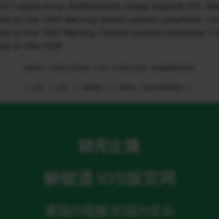
1 squid-proxy-5b96dc6d46-xbnpp (squid/6.13)): failed 
n line 1394 Warning: fputs() expects parameter 1 to 
n line 1407 Warning: fclose() expects parameter 1 to
p on line 1409
免责申明：本页部分文字均由ＡＩ生成，不代表官方立场，如有侵权请联系我们
ＡＩ语音，ＡＩ配音，ＡＩ网络回国，ＡＩ引擎算法，就选大香蕉网络旗下ＡＩ
解锁通 IOS版官网
看国内视频 听国内音乐