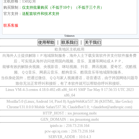
主机价格：150元/月
购买限制：
仅支持批量购买（不低于10个）（不低于三个月）
官方支持：
送配套软件和技术支持
联系客服
Unknown
|
|
使用帮助
联系我们
关于我们
欧美地区主机租用
向海外人士提供解除ＩＰ地域限制服务，海外人士下载安装软件并支付软件服务费
后，可实现从海外访问使用国内视频、音乐、直播等网站或ＡＰＰ。
能够有效的解除央视频、央视影音、咪咕视频、抖音、腾讯视频、爱奇艺、优酷视
频、ＱＱ音乐、网易云音乐、酷狗音乐、酷我音乐等地域限制服务。
当你身处国外，想通过微信、ＱＱ与家人视频通话，语音通话，由于跨国网络问题导
致你无法正常呼叫和接听，有了本软件就可以帮助你呼叫和接听。
Linux VM-4-3-centos 4.18.0-492.el8.x86_64 #1 SMP Tue May 9 17:56:55 UTC 2023
x86_64
Mozilla/5.0 (Linux; Android 14; Pixel 8) AppleWebKit/537.36 (KHTML, like Gecko)
Chrome/131.0.0.0 Mobile Safari/537.36; ClaudeBot/1.0; +claudebot@anthropic.com)
HTTP_HOST：ios.jiesuotong.mobi
GEN_DOMAIN：ios.jiesuotong.mobi
ipinfo.io：216.73.216.164
pcw-api.iq.com：216.73.216.164
SERVER_ADDR：10.0.4.3