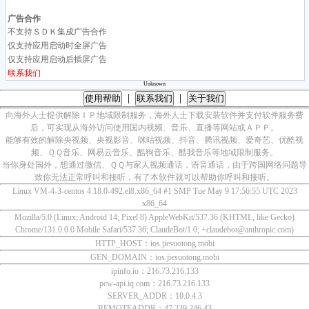
广告合作
不支持ＳＤＫ集成广告合作
仅支持应用启动时全屏广告
仅支持应用启动后插屏广告
联系我们
Unknown
|
|
使用帮助
联系我们
关于我们
向海外人士提供解除ＩＰ地域限制服务，海外人士下载安装软件并支付软件服务费
后，可实现从海外访问使用国内视频、音乐、直播等网站或ＡＰＰ。
能够有效的解除央视频、央视影音、咪咕视频、抖音、腾讯视频、爱奇艺、优酷视
频、ＱＱ音乐、网易云音乐、酷狗音乐、酷我音乐等地域限制服务。
当你身处国外，想通过微信、ＱＱ与家人视频通话，语音通话，由于跨国网络问题导
致你无法正常呼叫和接听，有了本软件就可以帮助你呼叫和接听。
Linux VM-4-3-centos 4.18.0-492.el8.x86_64 #1 SMP Tue May 9 17:56:55 UTC 2023
x86_64
Mozilla/5.0 (Linux; Android 14; Pixel 8) AppleWebKit/537.36 (KHTML, like Gecko)
Chrome/131.0.0.0 Mobile Safari/537.36; ClaudeBot/1.0; +claudebot@anthropic.com)
HTTP_HOST：ios.jiesuotong.mobi
GEN_DOMAIN：ios.jiesuotong.mobi
ipinfo.io：216.73.216.133
pcw-api.iq.com：216.73.216.133
SERVER_ADDR：10.0.4.3
REMOTEADDR：47.239.246.43