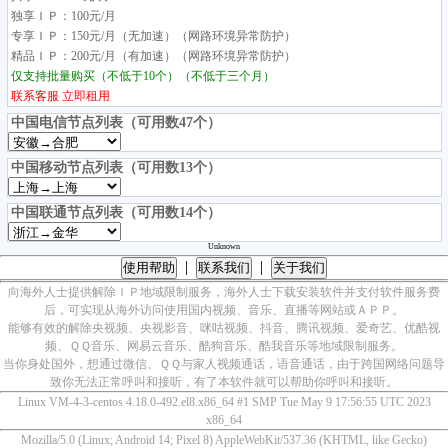
独享ＩＰ：100元/月
专享ＩＰ：150元/月（无加速）（网路环境异常防护）
精品ＩＰ：200元/月（有加速）（网路环境异常防护）
仅支持批量购买（不低于10个）（不低于三个月）
联系客服
立即租用
中国电信节点列表（可用数47个）
中国移动节点列表（可用数13个）
中国联通节点列表（可用数14个）
Unknown
|
|
使用帮助
联系我们
关于我们
向海外人士提供解除ＩＰ地域限制服务，海外人士下载安装软件并支付软件服务费
后，可实现从海外访问使用国内视频、音乐、直播等网站或ＡＰＰ。
能够有效的解除央视频、央视影音、咪咕视频、抖音、腾讯视频、爱奇艺、优酷视
频、ＱＱ音乐、网易云音乐、酷狗音乐、酷我音乐等地域限制服务。
当你身处国外，想通过微信、ＱＱ与家人视频通话，语音通话，由于跨国网络问题导
致你无法正常呼叫和接听，有了本软件就可以帮助你呼叫和接听。
Linux VM-4-3-centos 4.18.0-492.el8.x86_64 #1 SMP Tue May 9 17:56:55 UTC 2023
x86_64
Mozilla/5.0 (Linux; Android 14; Pixel 8) AppleWebKit/537.36 (KHTML, like Gecko)