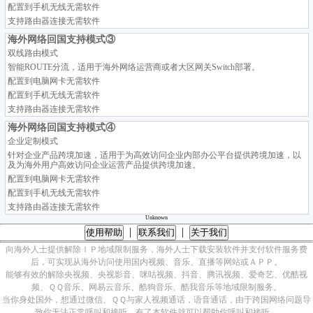
配置到手机无线无需软件
支持路由器连接无需软件
海外网络回国支持模式③
双线路由模式
智能ROUTE分流，适用于海外网络运营商或者大区网关Switch部署。
配置到电脑网卡无需软件
配置到手机无线无需软件
支持路由器连接无需软件
海外网络回国支持模式④
企业定制模式
针对企业产品跨境加速，适用于为高效访问企业内部办公平台提供跨境加速，以
及为海外用户高效访问企业运营产品提供跨境加速。
配置到电脑网卡无需软件
配置到手机无线无需软件
支持路由器连接无需软件
Unknown
|
|
使用帮助
联系我们
关于我们
向海外人士提供解除ＩＰ地域限制服务，海外人士下载安装软件并支付软件服务费
后，可实现从海外访问使用国内视频、音乐、直播等网站或ＡＰＰ。
能够有效的解除央视频、央视影音、咪咕视频、抖音、腾讯视频、爱奇艺、优酷视
频、ＱＱ音乐、网易云音乐、酷狗音乐、酷我音乐等地域限制服务。
当你身处国外，想通过微信、ＱＱ与家人视频通话，语音通话，由于跨国网络问题导
致你无法正常呼叫和接听，有了本软件就可以帮助你呼叫和接听。